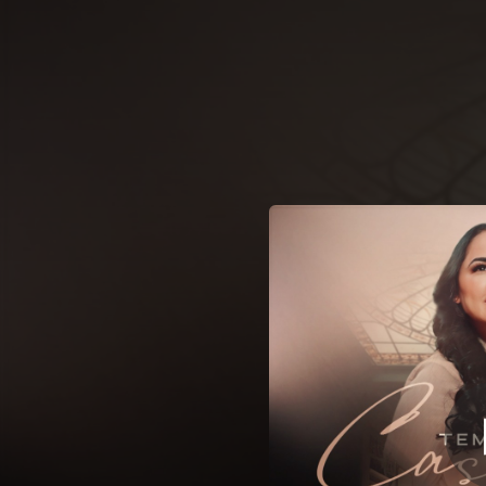
.
You're all set!
04:07