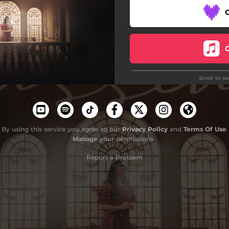
Scroll to s
By using this service you agree to our
Privacy Policy
and
Terms Of Use
.
Manage
your permissions
Report a Problem