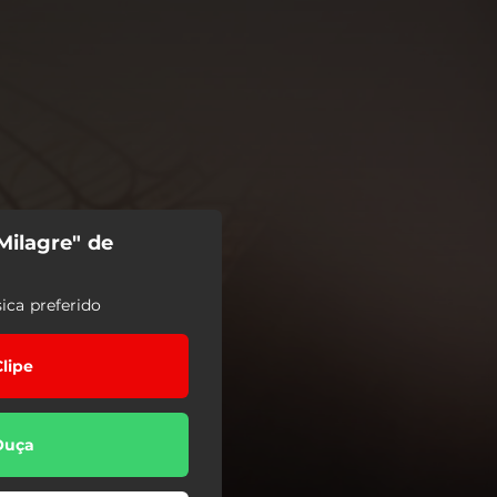
Milagre" de
ica preferido
Clipe
Ouça