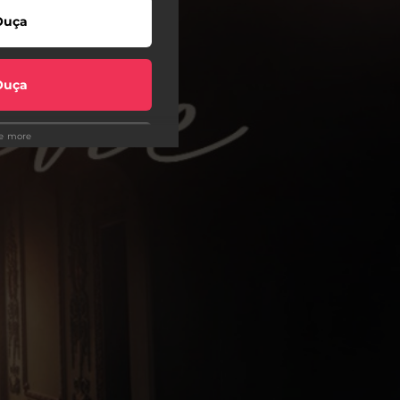
Ouça
Ouça
ee more
Ouça
Ouça
Ouça
Ouça