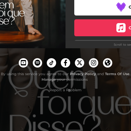
Scroll to s
By using this service you agree to our
Privacy Policy
and
Terms Of Use
.
Manage
your permissions
Report a Problem