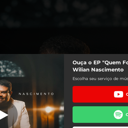
Ouça o EP "Quem Fo
Foi Que Disse
Wilian Nascimento
Escolha seu serviço de mús
Quem Foi Que Disse
Não Mude a Rota
Santo Espírito
Que Deus É Esse
É na Hora Certa