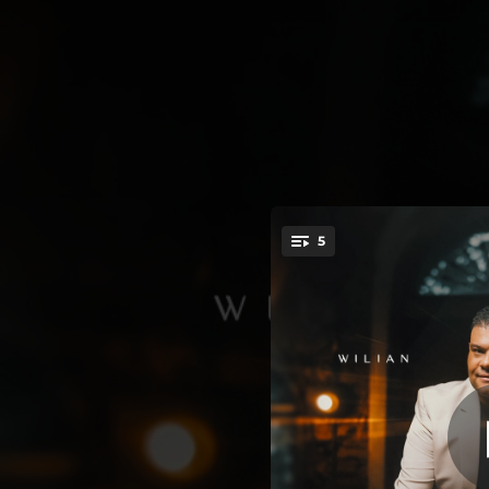
.
5
Quem 
You're all set!
04:20
03:55
04:22
04:26
03:26