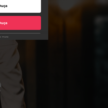
Ouça
Ouça
ee more
Ouça
Ouça
Ouça
Ouça