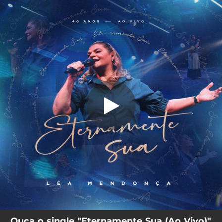
.
Eternamente Sua (Ao Vivo)
You're all set!
03:48
Eternamente Sua (Ao Vivo)
Ouça o single "Eternamente Sua (Ao Vivo)"