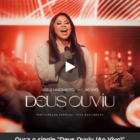
.
Deus Ouviu (Ao Vivo)
You're all set!
04:23
Deus Ouviu (Ao Vivo)
Ouça o single "Deus Ouviu (Ao Vivo)"