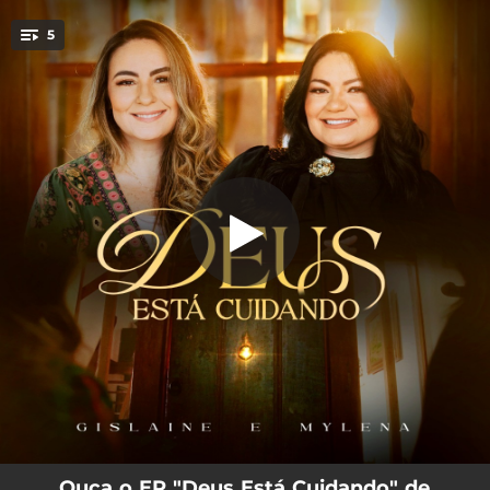
.
5
Deus Está Cuidando
You're all set!
04:03
Deus Está Cuidando
04:41
Eu Sei Quem Sou
05:00
Fogo Abrasador
05:00
Não Desisto
04:49
Presença
Ouça o EP "Deus Está Cuidando" de