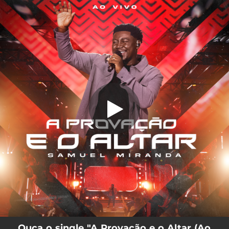
.
A Provação e o Altar (Ao Vivo)
You're all set!
05:02
A Provação e o Altar (Ao Vivo)
Ouça o single "A Provação e o Altar (Ao