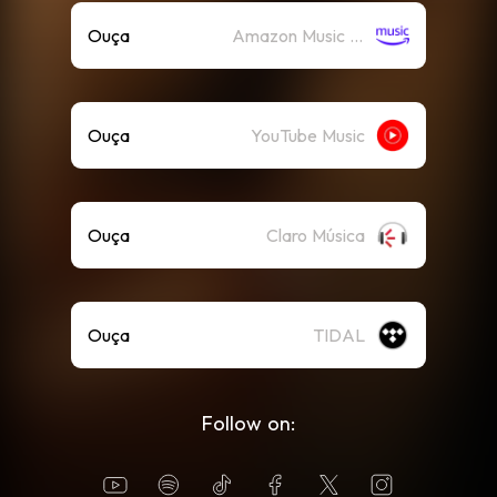
Ouça
Amazon Music (Streaming)
Ouça
YouTube Music
Ouça
Claro Música
Ouça
TIDAL
Follow on: