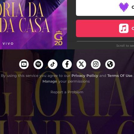
Scroll to s
By using this service you agree to our
Privacy Policy
and
Terms Of Use
.
Manage
your permissions
Report a Problem