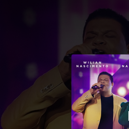
.
A Glória da Se
You're all set!
04:59
A Glóri