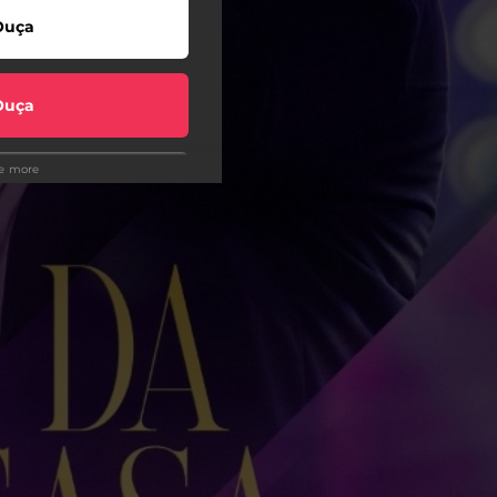
Ouça
Ouça
ee more
Ouça
Ouça
Ouça
Ouça